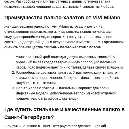
сезон. Разнообразие палитры оттенков, длины, степени запаха
позволяют каждой женщине создать стильный, элегантный образ.
Преимущества пальто-халатов от ViVi Milano
Женская верхняя одежда от Vivi Milano изготавливается на
отечественном производстве из итальянских тканей по лекалам
ведущих европейских модельеров. Как результат — оптимальное
сочетание доступной цены и безупречного качества. — Мы предлагаем
оценить преимущества стильных пальто-халатов с поясом.
Универсальный крой подходит девушкам разных типажей. V-
образный вырез создает гармоничную пропорцию песочных
часов. Пояс подчеркивает линию талии, делает силуэт изящным.
Разнообразие цветовой палитры. У нас можно купить пальто
классическое серое, черное, бордовое, фисташковое, небесно-
голубое, в оттенке кэмэл.
Пальто-халат с поясом — идеальный вариант для осени.
Шерстяные модели, дополненные теплой меховой отделкой,
подарят тепло и комфорт даже зимой.
Где купить стильные и качественные пальто в
Санкт-Петербурге?
Шоу-рум ViVi Milano в Санкт-Петербурге предлагает широкий