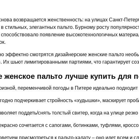
снова возвращается женственность: на улицах Санкт-Петер
в стильных, элегантных пальто. Бурному росту популярнос
 способствовало появление высокотехнологичных материа
ок.
о эффектно смотрятся дизайнерские женские пальто необы
. Их шьют лимитированными партиями, что гарантирует соз
е женское пальто лучше купить для 
ризной, переменчивой погоды в Питере идеально подходит п
годно подчеркивает стройность «худышки», маскирует про
зволяет поддеть/снять толстый свитер, когда на улице резко
екрасно сочетается с сапогами, ботинками, туфлями, кроссо
оветуем присмотреться к пальто-халату – оно идет всем и с