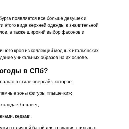
бурга появляется все больше девушек и
ти этого вида верхней одежды в значительной
лов, а также широкий выбор фасонов и
чного кроя из коллекций модных итальянских
дание уникальных образов на их основе.
погоды в СПб?
альто в стиле оверсайз, которое:
блемные зоны фигуры «пышечки»;
 холодает/теплеет;
вками, кедами.
лужит отличной базой для создания стильных