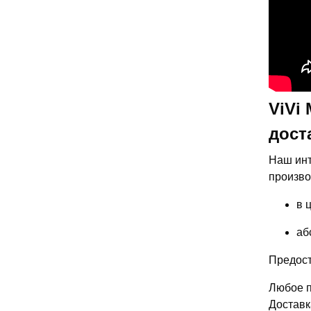
ViVi
дост
Наш инт
производ
в 
аб
Предост
Любое п
Доставк