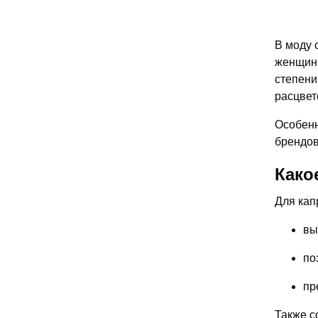
В моду 
женщин 
степени
расцвет
Особенн
брендов
Како
Для кап
вы
по
пр
Также с