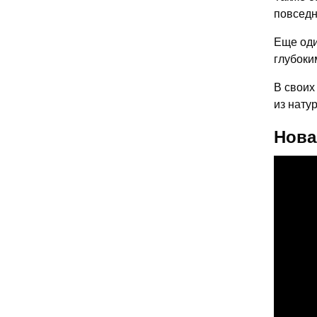
повседн
Еще оди
глубоки
В своих
из нату
Нова