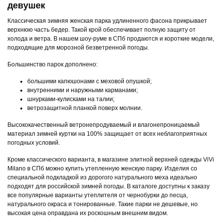
девушек
Классическая зимняя женская парка удлиненного фасона прикрывает
верхнюю часть бедер. Такой крой обеспечивает полную защиту от
холода и ветра. В нашем шоу-руме в СПб продаются и короткие модели,
подходящие для морозной безветренной погоды.
Большинство парок дополнено:
большими капюшонами с меховой опушкой;
внутренними и наружными карманами;
шнурками-кулисками на талии;
ветрозащитной планкой поверх молнии.
Высококачественный ветронепродуваемый и влагонепроницаемый
материал зимней куртки на 100% защищает от всех неблагоприятных
погодных условий.
Кроме классического варианта, в магазине элитной верхней одежды ViVi
Milano в СПб можно купить утепленную женскую парку. Изделия со
специальной подкладкой из дорогого натурального меха идеально
подходят для российской зимней погоды. В каталоге доступны к заказу
все популярные варианты утеплителя от чернобурки до песца,
натурального окраса и тонированные. Такие парки не дешевые, но
высокая цена оправдана их роскошным внешним видом.