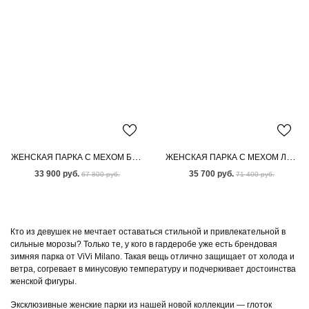
ЖЕНСКАЯ ПАРКА С МЕХОМ БЕНГАЛЬСКОЙ ЛИСЫ
ЖЕНСКАЯ ПАРКА С МЕХОМ ЛИСЫ-ЧЕРНОБУРКИ
33 900 руб.
35 700 руб.
67 800 руб.
71 400 руб.
Кто из девушек не мечтает оставаться стильной и привлекательной в
сильные морозы? Только те, у кого в гардеробе уже есть брендовая
зимняя парка от ViVi Milano. Такая вещь отлично защищает от холода и
ветра, согревает в минусовую температуру и подчеркивает достоинства
женской фигуры.
Эксклюзивные женские парки из нашей новой коллекции — глоток