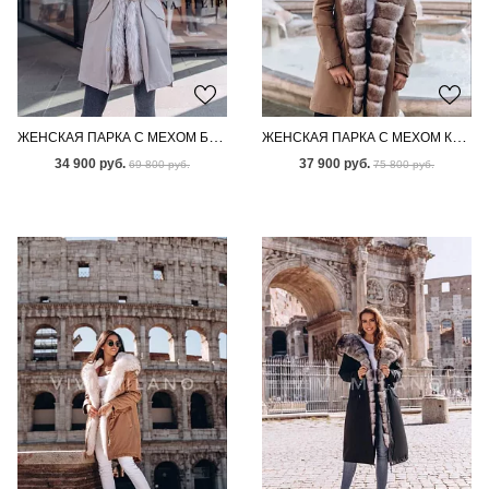
ЖЕНСКАЯ ПАРКА С МЕХОМ БЕНГАЛЬСКОЙ ЛИСЫ
ЖЕНСКАЯ ПАРКА С МЕХОМ КАНАДСКОГО ПЕСЦА
34 900 руб.
37 900 руб.
69 800 руб.
75 800 руб.