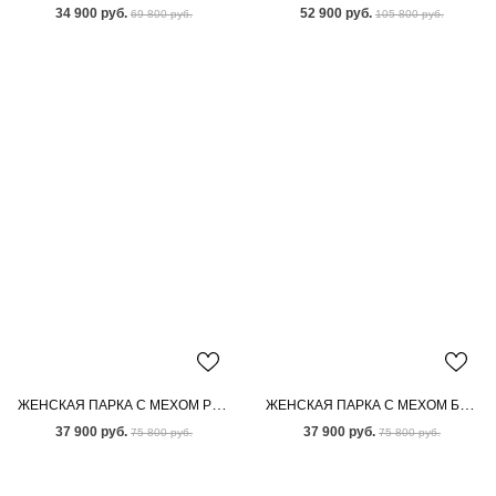
34 900 руб.
52 900 руб.
69 800 руб.
105 800 руб.
ЖЕНСКАЯ ПАРКА С МЕХОМ РЫЖЕЙ ЛИСЫ
ЖЕНСКАЯ ПАРКА С МЕХОМ БЕНГАЛЬСКОЙ ЛИСЫ
37 900 руб.
37 900 руб.
75 800 руб.
75 800 руб.