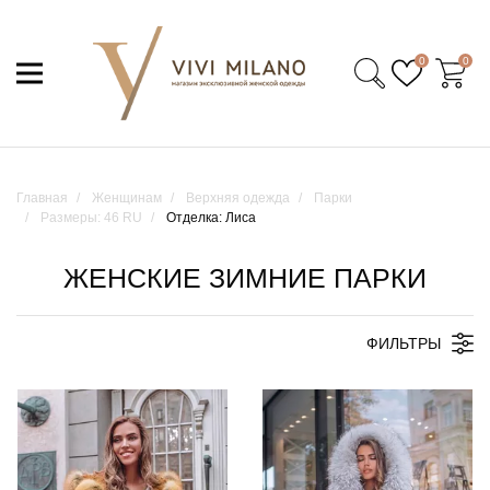
0
0
Главная
Женщинам
Верхняя одежда
Парки
Размеры: 46 RU
Отделка: Лиса
ЖЕНСКИЕ ЗИМНИЕ ПАРКИ
ФИЛЬТРЫ