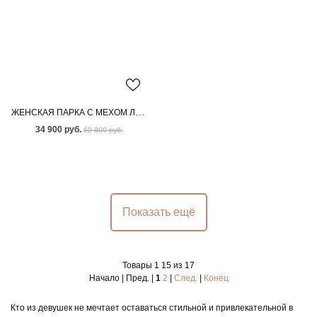
ЖЕНСКАЯ ПАРКА С МЕХОМ ЛИСЫ
34 900 руб.
69 800 руб.
Показать ещё
Товары 1 15 из 17
Начало | Пред. |
1
2
|
След.
|
Конец
Кто из девушек не мечтает оставаться стильной и привлекательной в