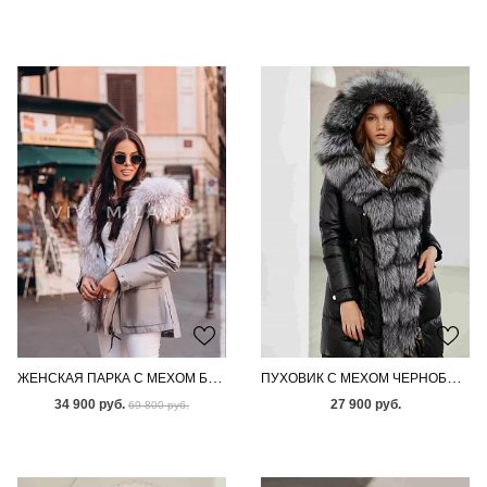
ЖЕНСКАЯ ПАРКА С МЕХОМ БЕНГАЛЬСКОЙ ЛИСЫ
ПУХОВИК С МЕХОМ ЧЕРНОБУРОЙ ЛИСЫ
34 900 руб.
27 900 руб.
69 800 руб.