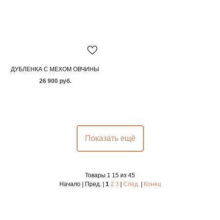
ДУБЛЕНКА С МЕХОМ ОВЧИНЫ
26 900 руб.
Показать ещё
Товары 1 15 из 45
Начало | Пред. |
1
2
3
|
След.
|
Конец