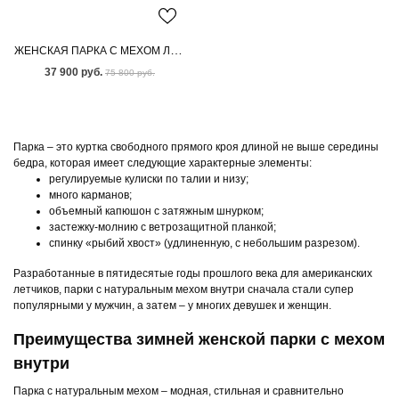
ЖЕНСКАЯ ПАРКА С МЕХОМ ЛИСЫ
37 900 руб.
75 800 руб.
Парка – это куртка свободного прямого кроя длиной не выше середины
бедра, которая имеет следующие характерные элементы:
регулируемые кулиски по талии и низу;
много карманов;
объемный капюшон с затяжным шнурком;
застежку-молнию с ветрозащитной планкой;
спинку «рыбий хвост» (удлиненную, с небольшим разрезом).
Разработанные в пятидесятые годы прошлого века для американских
летчиков, парки с натуральным мехом внутри сначала стали супер
популярными у мужчин, а затем – у многих девушек и женщин.
Преимущества зимней женской парки с мехом
внутри
Парка с натуральным мехом – модная, стильная и сравнительно