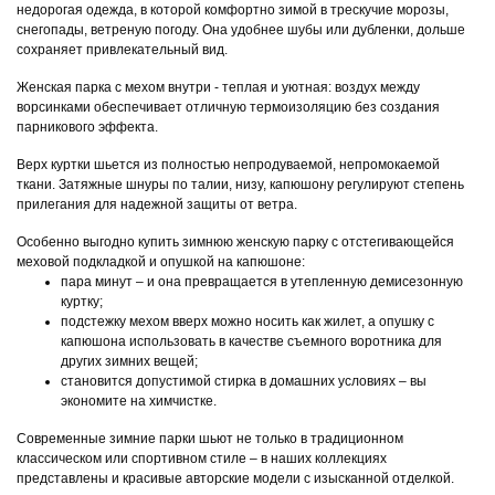
недорогая одежда, в которой комфортно зимой в трескучие морозы,
снегопады, ветреную погоду. Она удобнее шубы или дубленки, дольше
сохраняет привлекательный вид.
Женская парка с мехом внутри - теплая и уютная: воздух между
ворсинками обеспечивает отличную термоизоляцию без создания
парникового эффекта.
Верх куртки шьется из полностью непродуваемой, непромокаемой
ткани. Затяжные шнуры по талии, низу, капюшону регулируют степень
прилегания для надежной защиты от ветра.
Особенно выгодно купить зимнюю женскую парку с отстегивающейся
меховой подкладкой и опушкой на капюшоне:
пара минут – и она превращается в утепленную демисезонную
куртку;
подстежку мехом вверх можно носить как жилет, а опушку с
капюшона использовать в качестве съемного воротника для
других зимних вещей;
становится допустимой стирка в домашних условиях – вы
экономите на химчистке.
Современные зимние парки шьют не только в традиционном
классическом или спортивном стиле – в наших коллекциях
представлены и красивые авторские модели с изысканной отделкой.