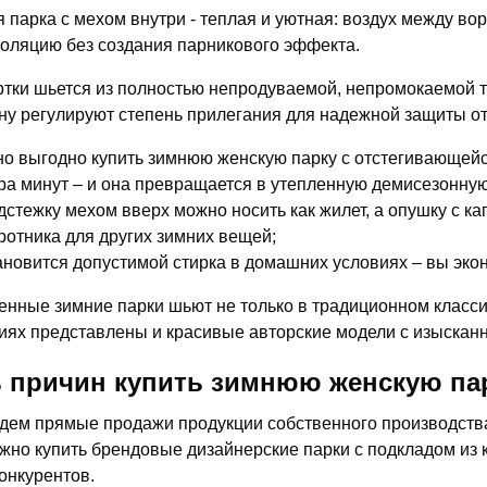
 парка с мехом внутри - теплая и уютная: воздух между в
оляцию без создания парникового эффекта.
ртки шьется из полностью непродуваемой, непромокаемой т
у регулируют степень прилегания для надежной защиты от
о выгодно купить зимнюю женскую парку с отстегивающейс
ра минут – и она превращается в утепленную демисезонную
дстежку мехом вверх можно носить как жилет, а опушку с к
ротника для других зимних вещей;
ановится допустимой стирка в домашних условиях – вы экон
нные зимние парки шьют не только в традиционном класси
иях представлены и красивые авторские модели с изысканн
 причин купить зимнюю женскую пар
дем прямые продажи продукции собственного производства,
жно купить брендовые дизайнерские парки с подкладом из 
конкурентов.