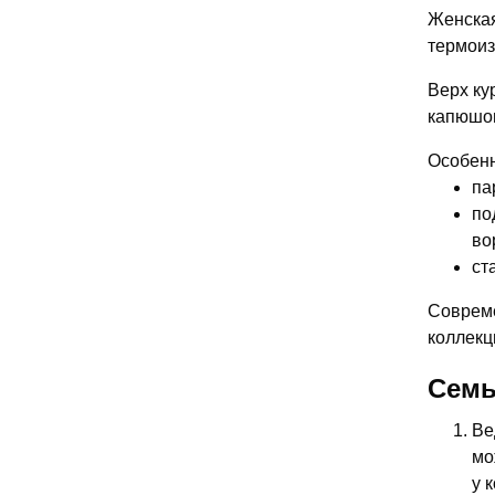
Женская
термоиз
Верх ку
капюшон
Особенн
па
по
во
ст
Совреме
коллекц
Семь
Ве
мо
у 