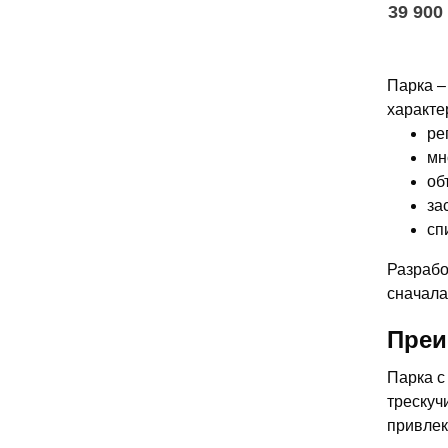
39 900
Парка –
характе
ре
мн
об
за
сп
Разрабо
сначала
Преи
Парка с
трескуч
привлек