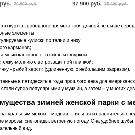
 руб.
37 900 руб.
79 800 руб.
75 800 руб.
 это куртка свободного прямого кроя длиной не выше сере
рные элементы:
гулируемые кулиски по талии и низу;
ого карманов;
ъемный капюшон с затяжным шнурком;
стежку-молнию с ветрозащитной планкой;
инку «рыбий хвост» (удлиненную, с небольшим разрезом).
танные в пятидесятые годы прошлого века для американски
 стали супер популярными у мужчин, а затем – у многих де
мущества зимней женской парки с м
 натуральным мехом – модная, стильная и сравнительно не
ие морозы, снегопады, ветреную погоду. Она удобнее шубы 
ательный вид.