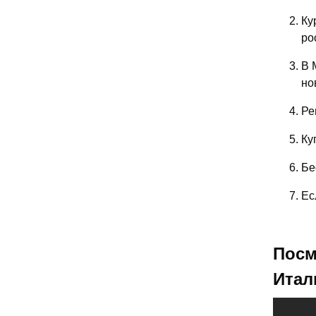
Ку
ро
В 
но
Ре
Ку
Бе
Ес
Посм
Итал