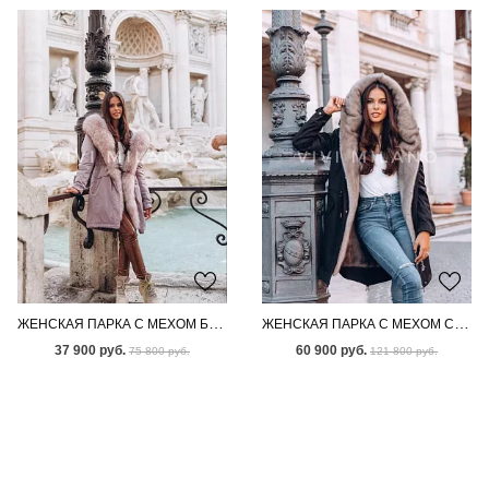
ЖЕНСКАЯ ПАРКА С МЕХОМ БЕНГАЛЬСКОЙ ЛИСЫ
ЖЕНСКАЯ ПАРКА С МЕХОМ СКАНДИНАВСКОЙ НОРКИ
37 900 руб.
60 900 руб.
75 800 руб.
121 800 руб.