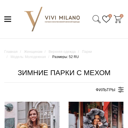
0
0
Главная
Женщинам
Верхняя одежда
Парки
Модель: Молодежная
Размеры: 52 RU
ЗИМНИЕ ПАРКИ С МЕХОМ
ФИЛЬТРЫ