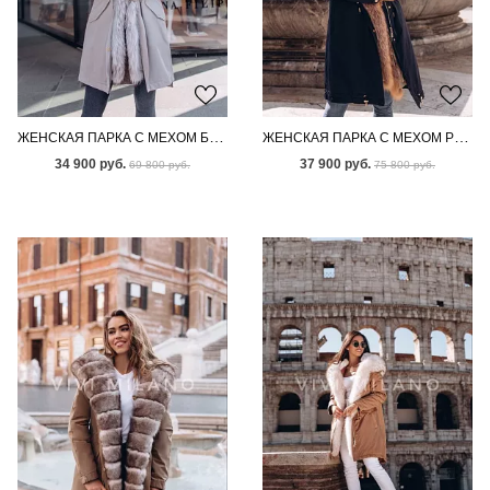
ЖЕНСКАЯ ПАРКА С МЕХОМ БЕНГАЛЬСКОЙ ЛИСЫ
ЖЕНСКАЯ ПАРКА С МЕХОМ РЫЖЕЙ ЛИСЫ
34 900 руб.
37 900 руб.
69 800 руб.
75 800 руб.