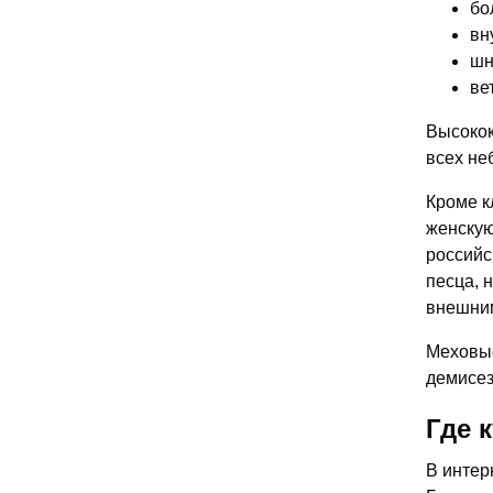
бо
вн
шн
ве
Высокок
всех не
Кроме к
женскую
российс
песца, 
внешни
Меховые
демисез
Где 
В интер