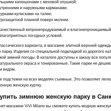
льшими капюшонами с меховой опушкой;
утренними и наружными карманами;
урками-кулисками на талии;
трозащитной планкой поверх молнии.
ачественный ветронепродуваемый и влагонепроницаемый 
благоприятных погодных условий.
лассического варианта, в магазине элитной верхней одежды
 парку. Изделия со специальной подкладкой из дорогого на
кой зимней погоды. В каталоге доступны к заказу все попу
натурального окраса и тонированные. Такие парки не деше
м видом.
 подстежки на всех моделях съемные. Это позволяет легко
онную женскую куртку.
купить зимнюю женскую парку в Санк
нет-магазине ViVi Milano вы сможете купить модную женску