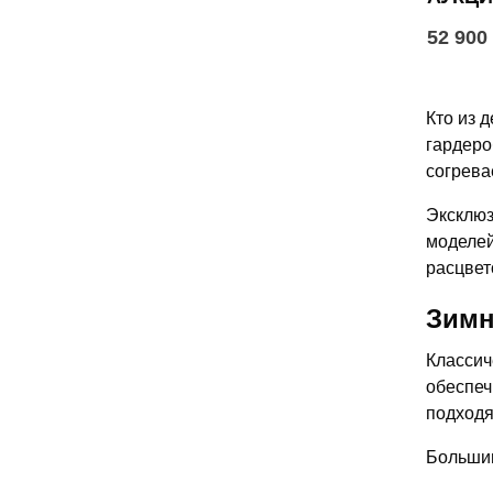
52 900
Кто из 
гардеро
согрева
Эксклюз
моделей
расцвет
Зимн
Классич
обеспеч
подходя
Большин