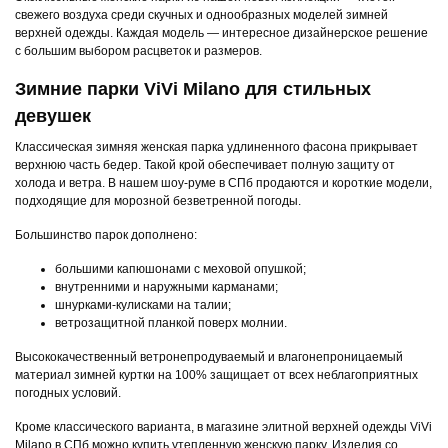
свежего воздуха среди скучных и однообразных моделей зимней
верхней одежды. Каждая модель — интересное дизайнерское решение
с большим выбором расцветок и размеров.
Зимние парки ViVi Milano для стильных
девушек
Классическая зимняя женская парка удлиненного фасона прикрывает
верхнюю часть бедер. Такой крой обеспечивает полную защиту от
холода и ветра. В нашем шоу-руме в СПб продаются и короткие модели,
подходящие для морозной безветренной погоды.
Большинство парок дополнено:
большими капюшонами с меховой опушкой;
внутренними и наружными карманами;
шнурками-кулисками на талии;
ветрозащитной планкой поверх молнии.
Высококачественный ветронепродуваемый и влагонепроницаемый
материал зимней куртки на 100% защищает от всех неблагоприятных
погодных условий.
Кроме классического варианта, в магазине элитной верхней одежды ViVi
Milano в СПб можно купить утепленную женскую парку. Изделия со