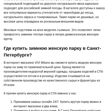
специальной подкладкой из дорогого натурального меха идеально
подходят для российской зимней погоды. В каталоге доступны к заказу
все популярные варианты утеплителя от чернобурки до песца,
натурального окраса и тонированные. Такие парки не дешевые, но
высокая цена оправдана их роскошным внешним видом.
Меховые подстежки на всех моделях съемные. Это позволяет легко
превратить зимнюю теплую парку в легкую демисезонную женскую
куртку.
Где купить зимнюю женскую парку в Санкт-
Петербурге?
В интернет-магазине ViVi Milano вы сможете купить модную женскую
парку на зиму по привлекательной цене. Бренд является
производителем недорогой верхней одежды, продажа изделий в СПб
осуществляется оптом и в розницу. Изделия отшиваются на
собственном производстве из качественного сырья и фурнитуры из
Италии.
6 причин купить женскую парку в СПб именно у нас.
Принимаем заказы онлайн 24/7. Купить крутую парку можно в
интернет-магазине в два клика.
Примерка и выбор в шоу-руме. В Санкт-Петербурге работает