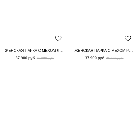
ЖЕНСКАЯ ПАРКА С МЕХОМ ЛИСЫ
ЖЕНСКАЯ ПАРКА С МЕХОМ РЫЖЕЙ ЛИСЫ
37 900 руб.
37 900 руб.
75 800 руб.
75 800 руб.