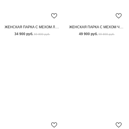
ЖЕНСКАЯ ПАРКА С МЕХОМ ЛИСЫ
ЖЕНСКАЯ ПАРКА С МЕХОМ ЧЕРНОБУРКИ
34 900 руб.
49 900 руб.
69 800 руб.
99 800 руб.